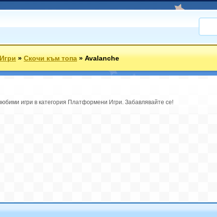
Игри
»
Скочи към топа
»
Avalanche
любими игри в категория Платформени Игри. Забавлявайте се!