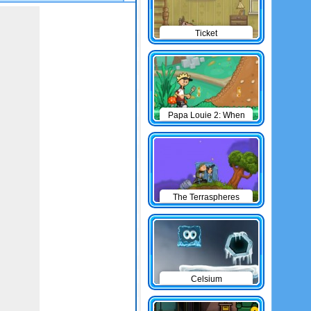
Ticket
Papa Louie 2: When
Burgers Attack
The Terraspheres
Celsium