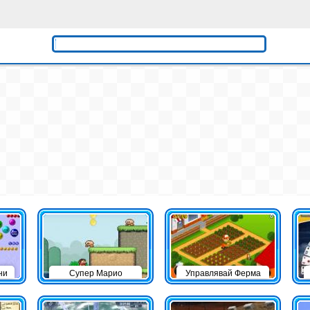
ни
Супер Марио
Управлявай Ферма