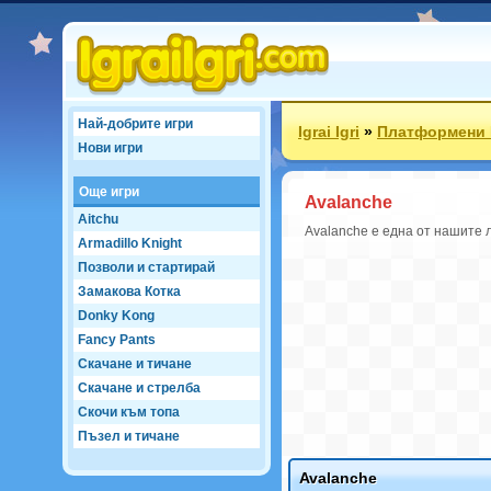
Най-добрите игри
Igrai Igri
»
Платформени 
Нови игри
Още игри
Avalanche
Aitchu
Avalanche е една от нашите 
Armadillo Knight
Позволи и стартирай
Замакова Котка
Donky Kong
Fancy Pants
Скачане и тичане
Скачане и стрелба
Скочи към топа
Пъзел и тичане
Avalanche