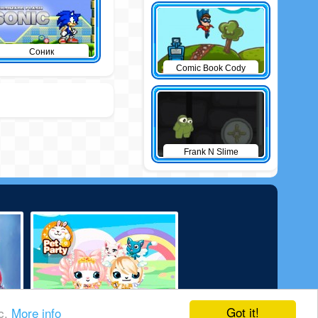
Соник
Comic Book Cody
Frank N Slime
Got it!
ic.
More info