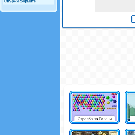
Свържи формите
Стрелба по Балони