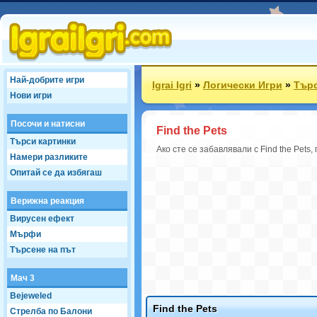
Най-добрите игри
Igrai Igri
»
Логически Игри
»
Търс
Нови игри
Посочи и натисни
Find the Pets
Търси картинки
Ако сте се забавлявали с Find the Pets
Намери разликите
Опитай се да избягаш
Верижна реакция
Вирусен ефект
Мърфи
Търсене на път
Мач 3
Bejeweled
Find the Pets
Стрелба по Балони