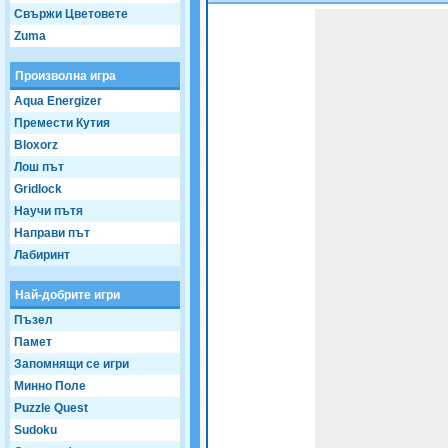
Свържи Цветовете
Game not loaded yet.
Zuma
Произволна игра
Aqua Energizer
Премести Кутия
Bloxorz
Лош път
Gridlock
Научи пътя
Направи път
Лабиринт
Най-добрите игри
Пъзел
Памет
Запомнящи се игри
Минно Поле
Puzzle Quest
Sudoku