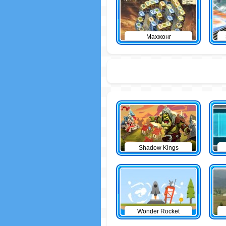
Махжонг
Shadow Kings
Wonder Rocket