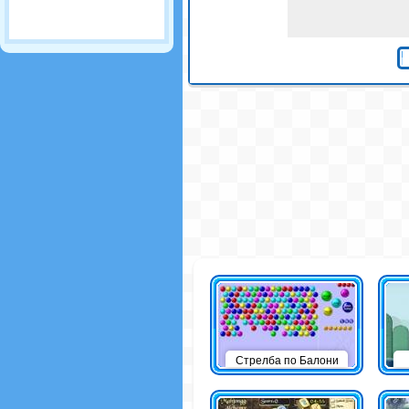
Стрелба по Балони