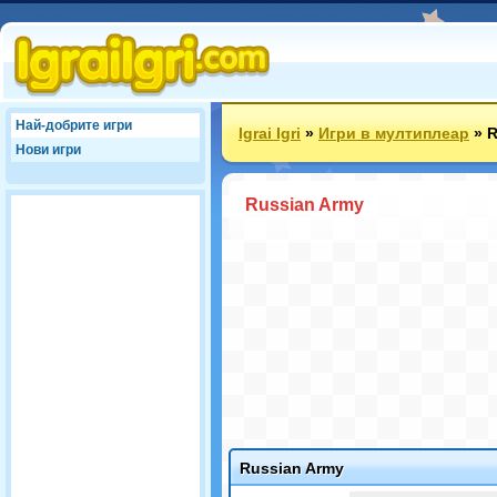
Най-добрите игри
Igrai Igri
»
Игри в мултиплеар
»
R
Нови игри
Russian Army
Russian Army