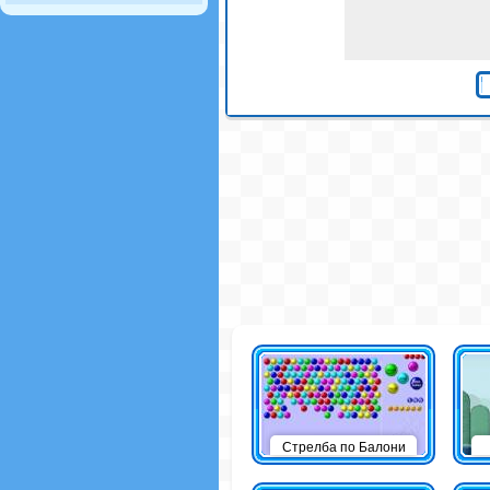
Стрелба по Балони