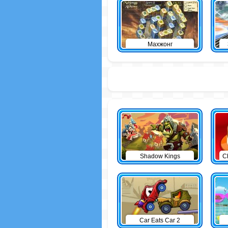
Махжонг
Shadow Kings
C
Car Eats Car 2