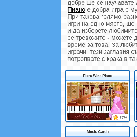
добре ще се научавате 
Пиано
е добра игра с м
При такова голямо раз
игри на едно място, ще
и да изберете любимите
се тревожите - можете д
време за това. За люби
играчи, тези заглавия с
потропвате с крака в та
Flora Winx Piano
77%
Music Catch