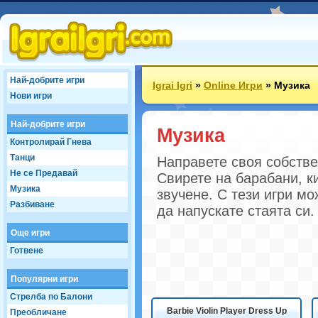
Най-добрите игри
Igrai Igri
»
Online Игри
»
Музика
Нови игри
Най-добрите игри
Музика
Контролирай Гнева
Танци
Направете своя собствен
Не се Предавай
Свирете на барабани, к
Музика
звучене. С тези игри мо
Разбиване
да напускате стаята си.
Още игри
Готвене
Популярни игри
Стрелба по Балони
Barbie Violin Player Dress Up
Преобличане