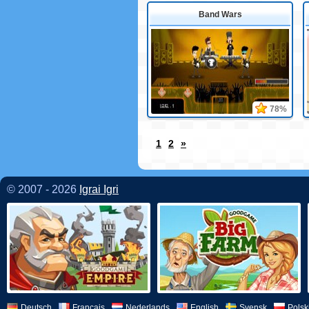
Band Wars
78%
1
2
»
© 2007 - 2026
Igrai Igri
Deutsch
Français
Nederlands
English
Svensk
Polsk