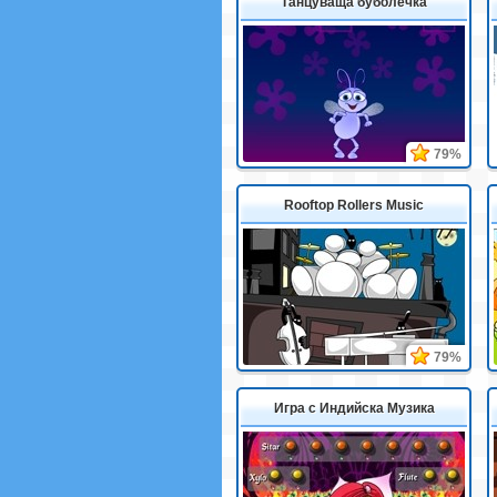
Танцуваща буболечка
79%
Rooftop Rollers Music
79%
Игра с Индийска Музика