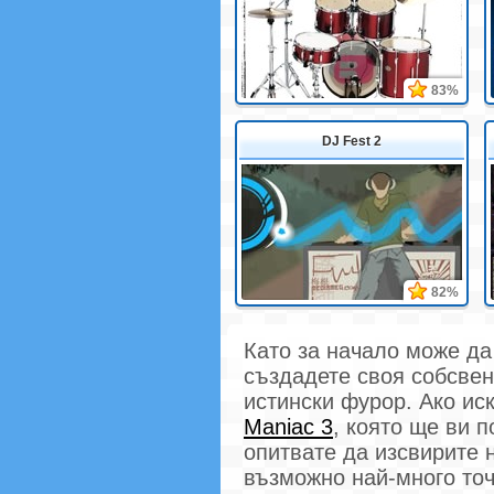
83%
DJ Fest 2
82%
Като за начало може д
създадете своя собсвен
истински фурор. Ако ис
Maniac 3
, която ще ви п
опитвате да изсвирите 
възможно най-много точк