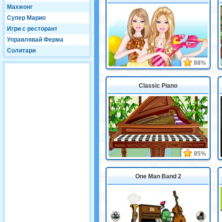
Махжонг
Супер Марио
Игри с ресторант
Управлявай Ферма
Солитари
88%
Classic Piano
85%
One Man Band 2