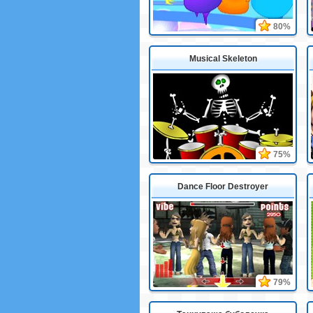
80%
Musical Skeleton
75%
Dance Floor Destroyer
79%