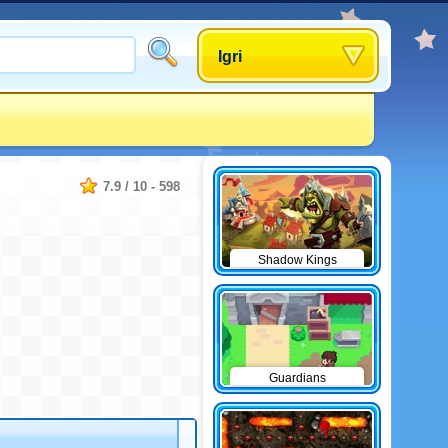
Igri
7.9
/
10
-
598
Shadow Kings
Guardians