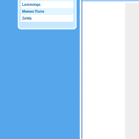
Lemmings
Game not loaded yet.
Минно Поле
Zelda