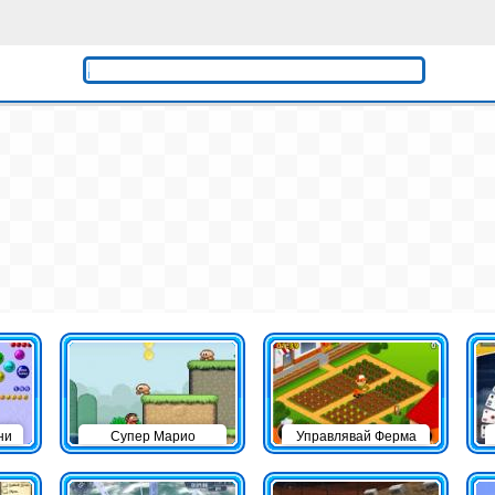
ни
Супер Марио
Управлявай Ферма