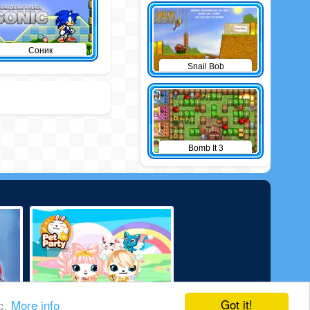
Соник
Snail Bob
Bomb It 3
Got it!
ic.
More info