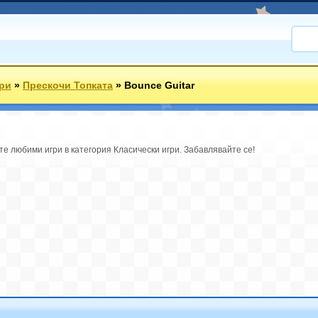
ри
»
Прескочи Топката
»
Bounce Guitar
те любими игри в категория Класически игри. Забавлявайте се!