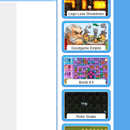
Lego Lava Showdown
Goodgame Empire
Bomb It 4
Robo Snake