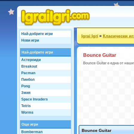
Най-добрите игри
Igrai Igri
»
Класически иг
Нови игри
Най-добрите игри
Bounce Guitar
Астероиди
Bounce Guitar е една от наши
Breakout
Pacman
Пинбол
Pong
Змия
Space Invaders
Tetris
Worms
Още игри
Bounce Guitar
Bomberman