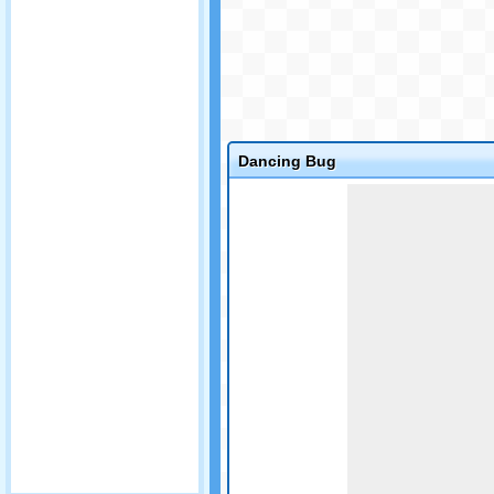
Dancing Bug
Game not loaded yet.