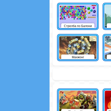
Стрелба по Балони
Махжонг