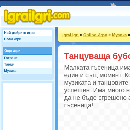
Най-добрите игри
Igrai Igri
»
Online Игри
»
Музика
Нови игри
Още игри
Танцуваща буб
Готвене
Танци
Малката гъсеница има
Музика
един и същ момент. К
музиката и танцовите
успешен. Има много н
да не бъде сгрешено 
гъсеница!