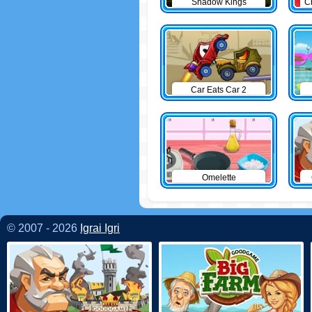
Shadow Kings
C
Car Eats Car 2
Omelette
© 2007 - 2026
Igrai Igri