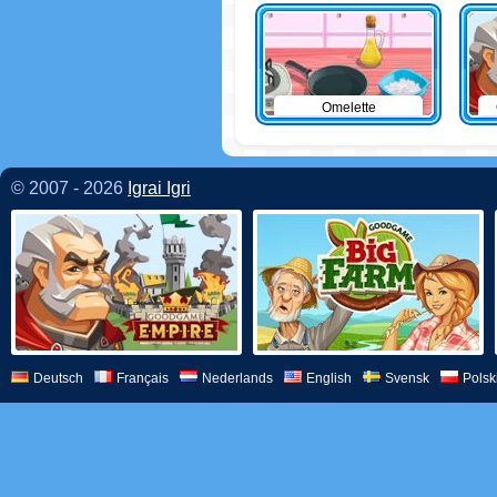
Omelette
© 2007 - 2026
Igrai Igri
Deutsch
Français
Nederlands
English
Svensk
Polsk