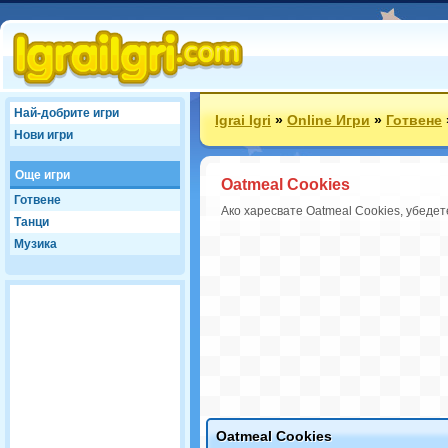
Най-добрите игри
Igrai Igri
»
Online Игри
»
Готвене
Нови игри
Още игри
Oatmeal Cookies
Готвене
Ако харесвате Oatmeal Cookies, убедет
Танци
Музика
Oatmeal Cookies