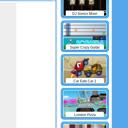
DJ Sonicx Mixer
Super Crazy Guitar
Maniac 4
Car Eats Car 2
London Pizza