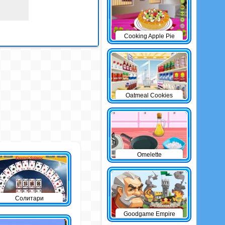
Cooking Apple Pie
Oatmeal Cookies
Omelette
Солитари
Goodgame Empire