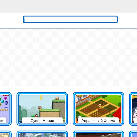
ни
Супер Марио
Управлявай Ферма