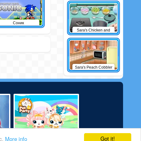
Соник
Sara's Chicken and
Dumplings
Sara's Peach Cobbler
Got it!
ic.
More info