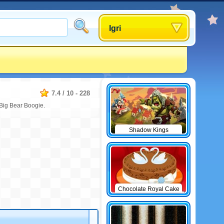
Igri
7.4
/
10
-
228
Big Bear Boogie.
Shadow Kings
Chocolate Royal Cake