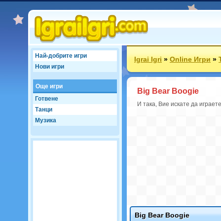
Най-добрите игри
Igrai Igri
»
Online Игри
»
Нови игри
Още игри
Big Bear Boogie
Готвене
И така, Вие искате да играет
Танци
Музика
Big Bear Boogie