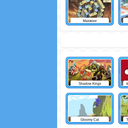
Махжонг
Shadow Kings
I
Gloomy Cat
T