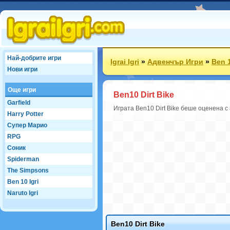
Най-добрите игри
Igrai Igri
»
Адвенчър Игри
»
Ben 1
Нови игри
Още игри
Ben10 Dirt Bike
Garfield
Играта Ben10 Dirt Bike беше оценена с 
Harry Potter
Супер Марио
RPG
Соник
Spiderman
The Simpsons
Ben 10 Igri
Naruto Igri
Ben10 Dirt Bike