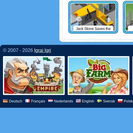
Jack Stone Saves the
Day
© 2007 - 2026
Igrai Igri
Deutsch
Français
Nederlands
English
Svensk
Polsk