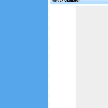
Vindex Gladiator
Game not loaded yet.