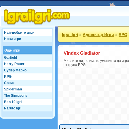
Най-добрите игри
Igrai Igri
»
Адвенчър Игри
»
RPG
Нови игри
Още игри
Vindex Gladiator
Garfield
Мислите ли, че имате уменията да игра
Harry Potter
от група RPG.
Супер Марио
RPG
Соник
Spiderman
The Simpsons
Ben 10 Igri
Naruto Igri