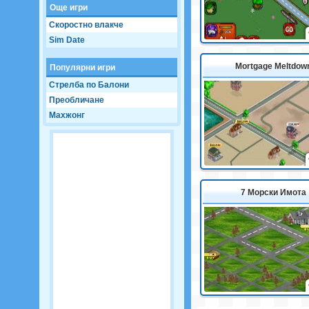
Още игри
Скоростно влакче
Sim Date
Mortgage Meltdow
Популярни игри
Стрелба по Балони
Преобличане
Махжонг
7 Морски Имота