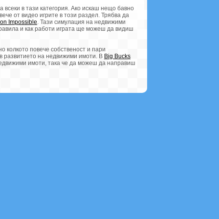
 всеки в тази категория. Ако искаш нещо бавно
ече от видео игрите в този раздел. Трябва да
on Impossible
. Тази симулация на недвижими
правила и как работи играта ще можеш да видиш
 но колкото повече собственост и пари
и в развитието на недвижими имоти. В
Big Bucks
 недвижими имоти, така че да можеш да направиш