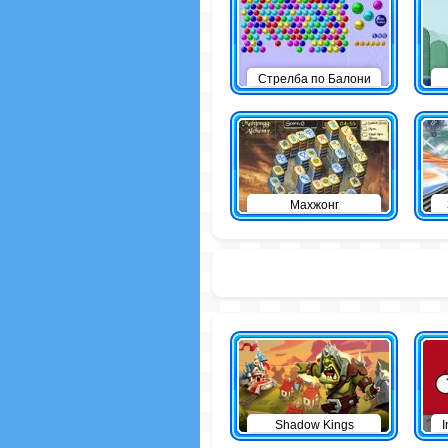
Стрелба по Балони
Махжонг
Shadow Kings
I