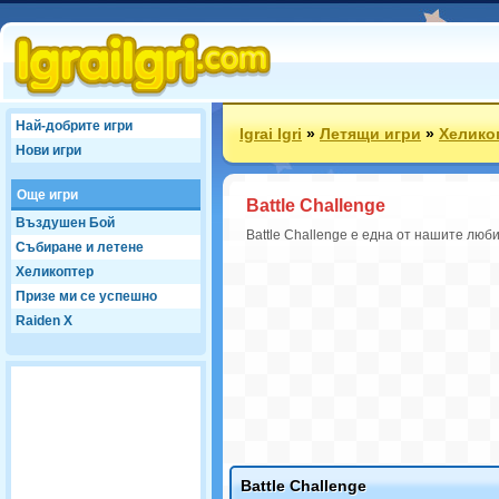
Най-добрите игри
Igrai Igri
»
Летящи игри
»
Хелико
Нови игри
Още игри
Battle Challenge
Въздушен Бой
Battle Challenge е една от нашите люб
Събиране и летене
Хеликоптер
Призе ми се успешно
Raiden X
Battle Challenge