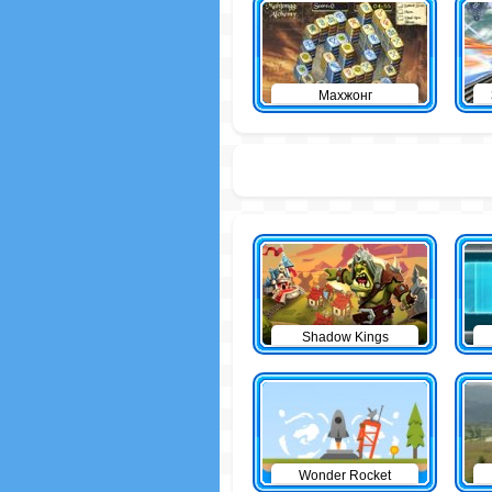
Махжонг
Shadow Kings
Wonder Rocket