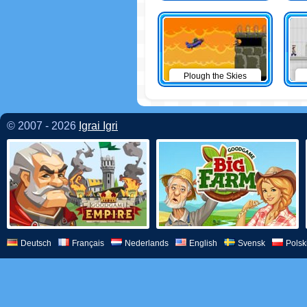
Plough the Skies
© 2007 - 2026
Igrai Igri
Deutsch
Français
Nederlands
English
Svensk
Polsk