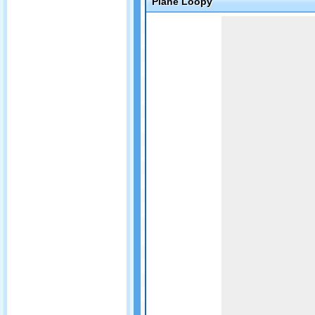
Plane Loopy
Game not loaded yet.