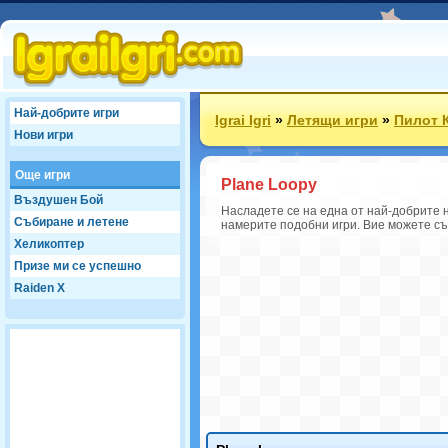
Най-добрите игри
Igrai Igri
»
Летящи игри
»
Пилот 
Нови игри
Още игри
Plane Loopy
Въздушен Бой
Насладете се на една от най-добрите н
Събиране и летене
намерите подобни игри. Вие можете същ
Хеликоптер
Призе ми се успешно
Raiden X