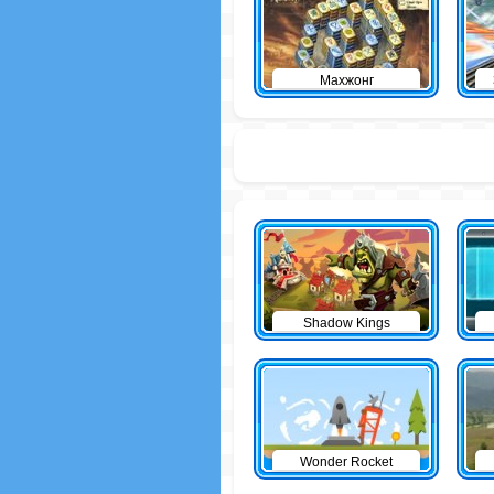
Махжонг
Shadow Kings
Wonder Rocket