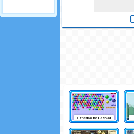
Стрелба по Балони