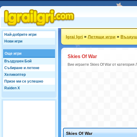
Най-добрите игри
Igrai Igri
»
Летящи игри
»
Въздуш
Нови игри
Още игри
Skies Of War
Въздушен Бой
Вие играете Skies Of War от категория
Събиране и летене
Хеликоптер
Призе ми се успешно
Raiden X
Skies Of War