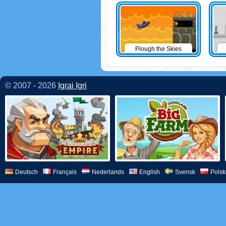
Plough the Skies
© 2007 - 2026
Igrai Igri
Deutsch
Français
Nederlands
English
Svensk
Polsk