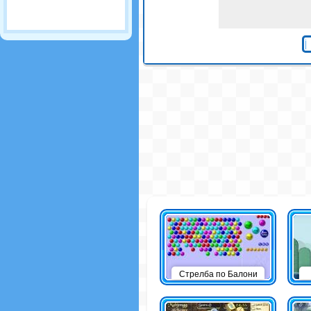
Стрелба по Балони