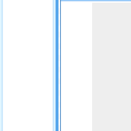
Game not loaded yet.