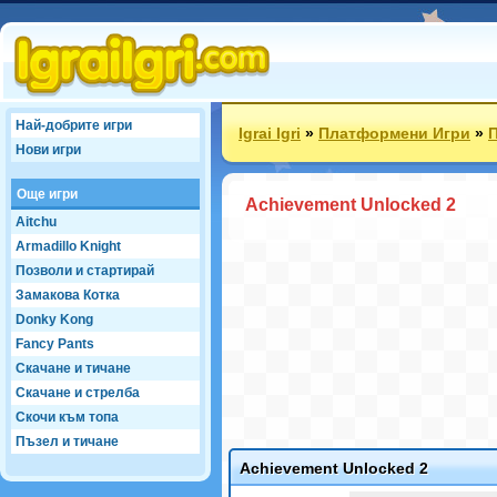
Най-добрите игри
Igrai Igri
»
Платформени Игри
»
П
Нови игри
Още игри
Achievement Unlocked 2
Aitchu
Armadillo Knight
Позволи и стартирай
Замакова Котка
Donky Kong
Fancy Pants
Скачане и тичане
Скачане и стрелба
Скочи към топа
Пъзел и тичане
Achievement Unlocked 2