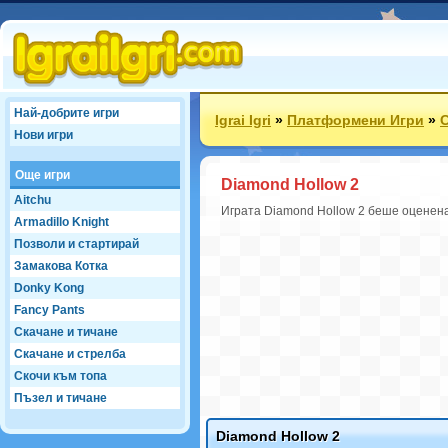
Най-добрите игри
Igrai Igri
»
Платформени Игри
»
С
Нови игри
Още игри
Diamond Hollow 2
Aitchu
Играта Diamond Hollow 2 беше оценена 
Armadillo Knight
Позволи и стартирай
Замакова Котка
Donky Kong
Fancy Pants
Скачане и тичане
Скачане и стрелба
Скочи към топа
Пъзел и тичане
Diamond Hollow 2