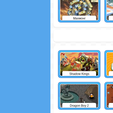
Махжонг
Shadow Kings
Dragon Boy 2