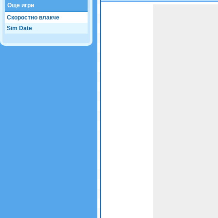
Още игри
Game not loaded yet.
Скоростно влакче
Sim Date