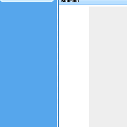
Boombot
Game not loaded yet.