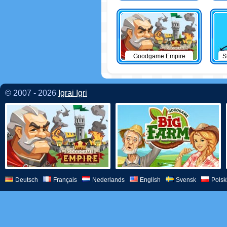
Goodgame Empire
S
© 2007 - 2026
Igrai Igri
Deutsch
Français
Nederlands
English
Svensk
Polsk