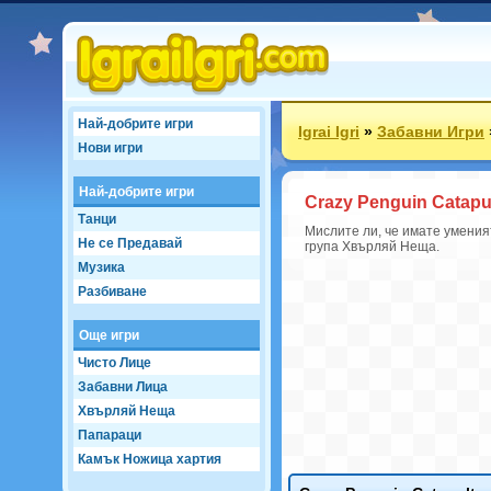
Най-добрите игри
Igrai Igri
»
Забавни Игри
Нови игри
Най-добрите игри
Crazy Penguin Catapu
Танци
Мислите ли, че имате уменият
Не се Предавай
група Хвърляй Неща.
Музика
Разбиване
Още игри
Чисто Лице
Забавни Лица
Хвърляй Неща
Папараци
Камък Ножица хартия