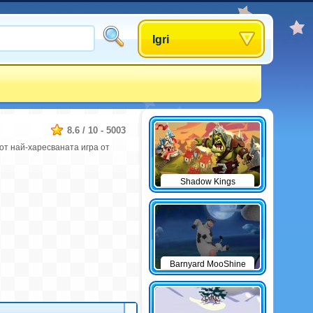
Igri
8.6
/
10
-
5003
 от най-харесваната игра от
Shadow Kings
Barnyard MooShine