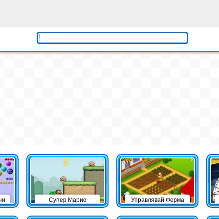
ни
Супер Марио
Управлявай Ферма