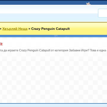
»
Хвърляй Неща
»
Crazy Penguin Catapult
lt
а да играете Crazy Penguin Catapult от категория Забавни Игри? Това е една