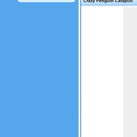
Crazy Penguin Catapult
Game not loaded yet.