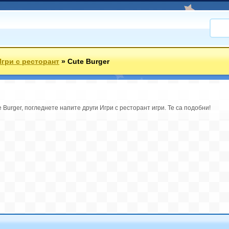
Игри с ресторант
»
Cute Burger
e Burger, погледнете напите други Игри с ресторант игри. Те са подобни!