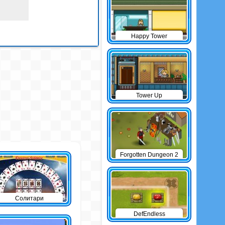
Happy Tower
Tower Up
Forgotten Dungeon 2
Солитари
DefEndless