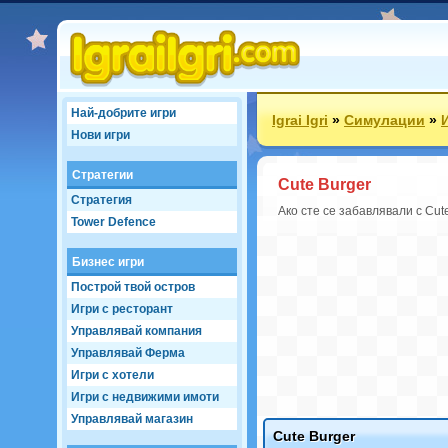
Най-добрите игри
Igrai Igri
»
Симулации
»
Нови игри
Стратегии
Cute Burger
Стратегия
Ако сте се забавлявали с Cut
Tower Defence
Бизнес игри
Построй твой остров
Игри с ресторант
Управлявай компания
Управлявай Ферма
Игри с хотели
Игри с недвижими имоти
Управлявай магазин
Cute Burger