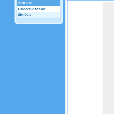
Още игри
Game not loaded yet.
Скоростно влакче
Sim Date