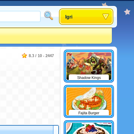
Igri
8.3
/
10
-
2447
Shadow Kings
Fajita Burger