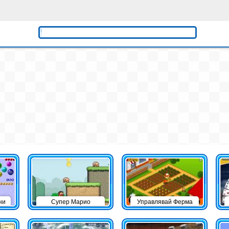
ни
Супер Марио
Управлявай Ферма