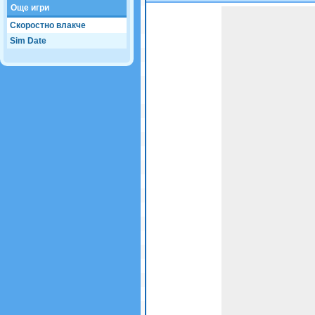
Още игри
Game not loaded yet.
Скоростно влакче
Sim Date