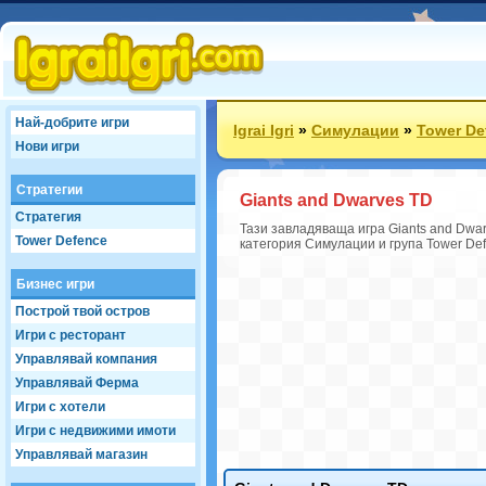
Най-добрите игри
Igrai Igri
»
Симулации
»
Tower De
Нови игри
Стратегии
Giants and Dwarves TD
Стратегия
Тази завладяваща игра Giants and Dwar
Tower Defence
категория Симулации и група Tower Def
Бизнес игри
Построй твой остров
Игри с ресторант
Управлявай компания
Управлявай Ферма
Игри с хотели
Игри с недвижими имоти
Управлявай магазин