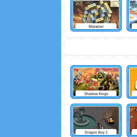
Махжонг
Shadow Kings
Dragon Boy 2