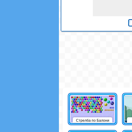
Стрелба по Балони