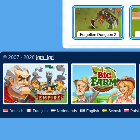
Forgotten Dungeon 2
© 2007 - 2026
Igrai Igri
Deutsch
Français
Nederlands
English
Svensk
Polsk