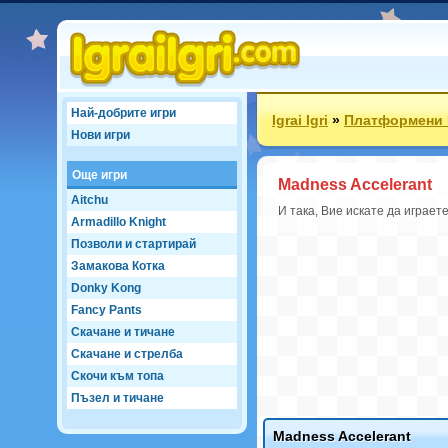
Най-добрите игри
Igrai Igri
»
Платформени 
Нови игри
Още игри
Madness Accelerant
Aitchu
И така, Вие искате да играет
Armadillo Knight
Позволи и стартирай
Замакова Котка
Donky Kong
Fancy Pants
Скачане и тичане
Скачане и стрелба
Скочи към топа
Пъзел и тичане
Madness Accelerant