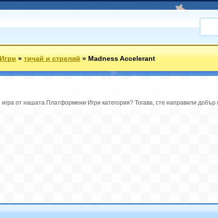
Игри
»
тичай и стреляй
»
Madness Accelerant
е игра от нашата Платформени Игри категория? Тогава, сте направили добър и