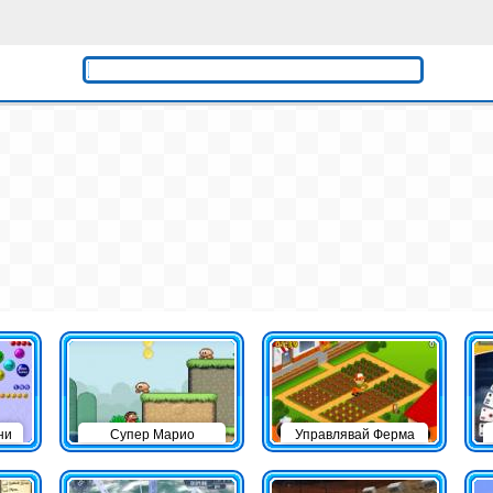
ни
Супер Марио
Управлявай Ферма