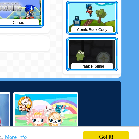
Соник
Comic Book Cody
Frank N Slime
Got it!
ic.
More info