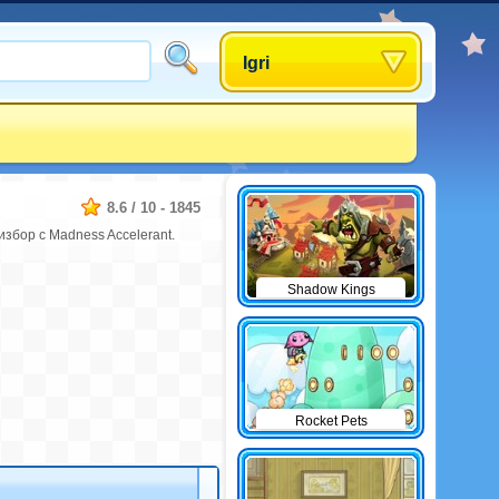
Igri
8.6
/
10
-
1845
збор с Madness Accelerant.
Shadow Kings
Rocket Pets