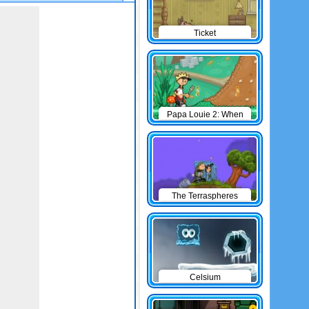
Ticket
Papa Louie 2: When
Burgers Attack
The Terraspheres
Celsium