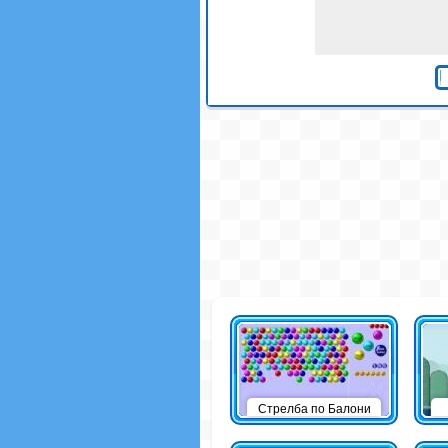
Стрелба по Балони