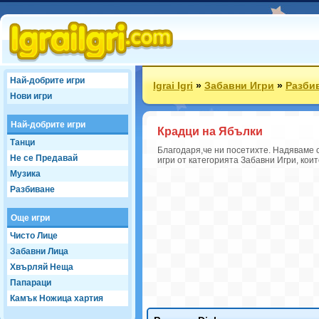
Най-добрите игри
Igrai Igri
»
Забавни Игри
»
Разби
Нови игри
Най-добрите игри
Крадци на Ябълки
Танци
Благодаря,че ни посетихте. Надяваме 
Не се Предавай
игри от категорията Забавни Игри, коит
Музика
Разбиване
Още игри
Чисто Лице
Забавни Лица
Хвърляй Неща
Папараци
Камък Ножица хартия