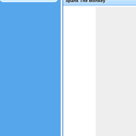
Spank The Monkey
Game not loaded yet.