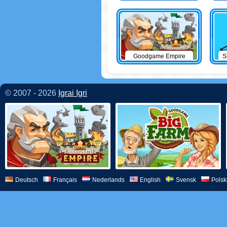
Goodgame Empire
S
© 2007 - 2026
Igrai Igri
Deutsch
Français
Nederlands
English
Svensk
Polsk