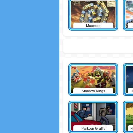
Махжонг
Shadow Kings
Parkour Graffiti
F