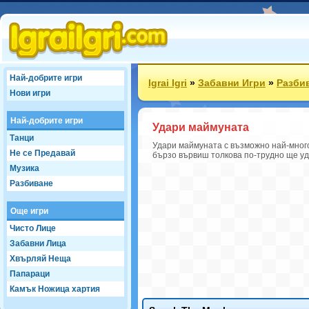
Най-добрите игри
Igrai Igri
»
Забавни Игри
»
Разби
Нови игри
Най-добрите игри
Удари маймуната
Танци
Удари маймуната с възможно най-много
Не се Предавай
бързо вървиш толкова по-трудно ще уд
Музика
Разбиване
Още игри
Чисто Лице
Забавни Лица
Хвърляй Неща
Папараци
Камък Ножица хартия