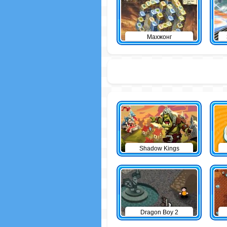
Махжонг
Shadow Kings
Dragon Boy 2