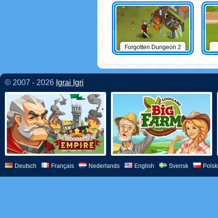
Forgotten Dungeon 2
© 2007 - 2026
Igrai Igri
Deutsch
Français
Nederlands
English
Svensk
Polsk