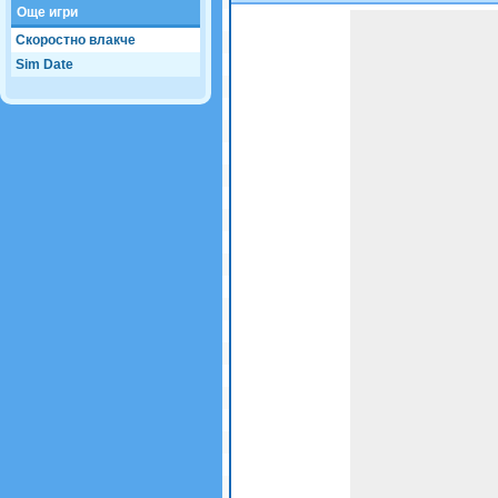
Още игри
Game not loaded yet.
Скоростно влакче
Sim Date