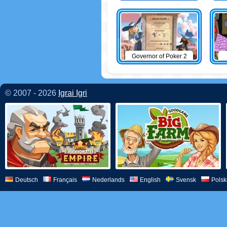
Governor of Poker 2
© 2007 - 2026
Igrai Igri
Deutsch
Français
Nederlands
English
Svensk
Polsk