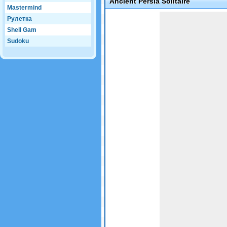
Ancient Persia Solitaire
Mastermind
Game not loaded yet.
Рулетка
Shell Gam
Sudoku