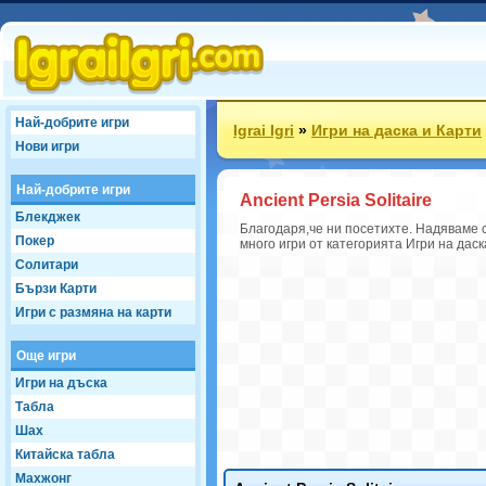
Най-добрите игри
Igrai Igri
»
Игри на даска и Карти
Нови игри
Най-добрите игри
Ancient Persia Solitaire
Блекджек
Благодаря,че ни посетихте. Надяваме се
Покер
много игри от категорията Игри на даска
Солитари
Бързи Карти
Игри с размяна на карти
Още игри
Игри на дъска
Табла
Шах
Китайска табла
Махжонг