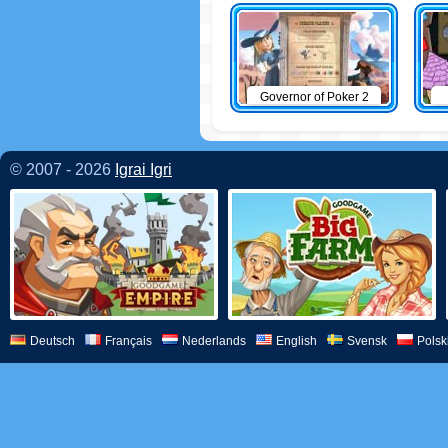
Governor of Poker 2
© 2007 - 2026
Igrai Igri
Deutsch
Français
Nederlands
English
Svensk
Polsk