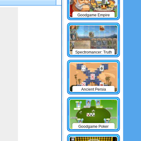
Goodgame Empire
Spectromancer: Truth
& Beauty
Ancient Persia
Solitaire
Goodgame Poker