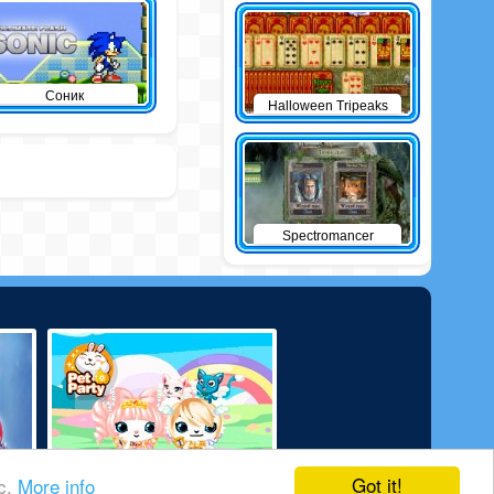
Соник
Halloween Tripeaks
Spectromancer
Got it!
ic.
More info