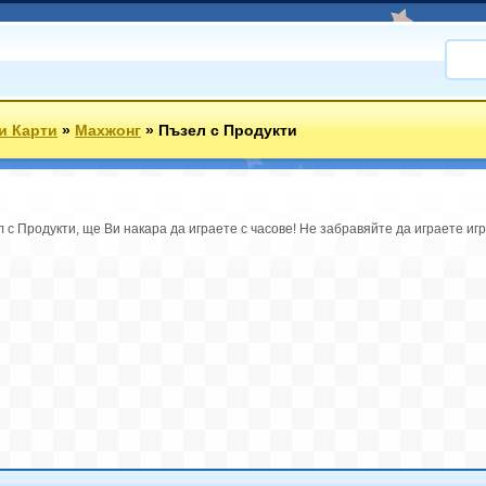
 и Карти
»
Махжонг
»
Пъзел с Продукти
с Продукти, ще Ви накара да играете с часове! Не забравяйте да играете игр