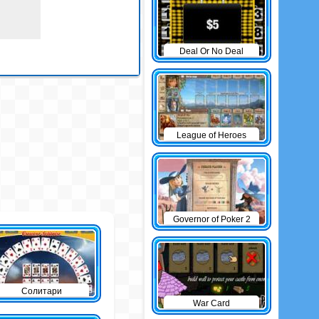
Deal Or No Deal
League of Heroes
Governor of Poker 2
Солитари
War Card