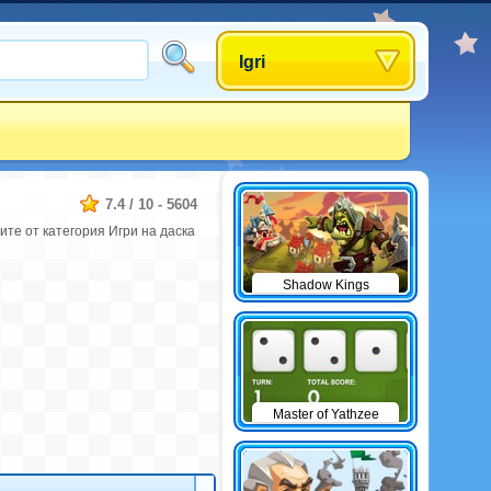
Igri
7.4
/
10
-
5604
ите от категория Игри на даска
Shadow Kings
Master of Yathzee