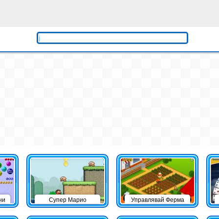
ни
Супер Марио
Управлявай Ферма