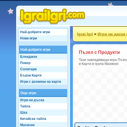
Най-добрите игри
Igrai Igri
»
Игри на даска
Нови игри
Най-добрите игри
Пъзел с Продукти
Блекджек
Тази завладяваща игра Пъзел 
Покер
и Карти и група Махжонг.
Солитари
Бързи Карти
Игри с размяна на карти
Още игри
Игри на дъска
Табла
Шах
Китайска табла
Махжонг