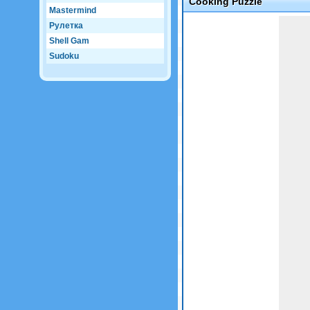
Cooking Puzzle
Mastermind
Game not loaded yet.
Рулетка
Shell Gam
Sudoku