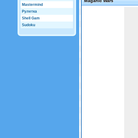
Maganic Wars
Mastermind
Game not loaded yet.
Рулетка
Shell Gam
Sudoku