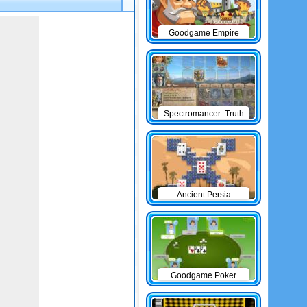
Goodgame Empire
Spectromancer: Truth
& Beauty
Ancient Persia
Solitaire
Goodgame Poker