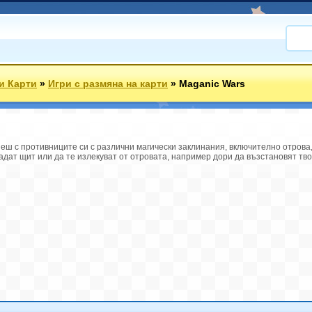
 и Карти
»
Игри с размяна на карти
»
Maganic Wars
биеш с противниците си с различни магически заклинания, включително отров
адат щит или да те излекуват от отровата, например дори да възстановят тво