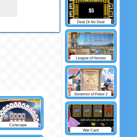
Deal Or No Deal
League of Heroes
Governor of Poker 2
Солитари
War Card