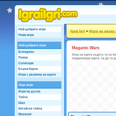
Най-добрите игри
Igrai Igri
»
Игри на даска
Нови игри
Най-добрите игри
Maganic Wars
Блекджек
Игра на карти където ти се 
Покер
подкрепящи карти, за да ти д
Солитари
Бързи Карти
Игри с размяна на карти
Още игри
Игри на дъска
Табла
Шах
Китайска табла
Махжонг