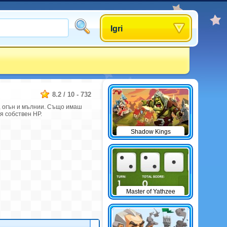
Igri
8.2
/
10
-
732
а, огън и мълнии. Също имаш
я собствен НР.
Shadow Kings
Master of Yathzee