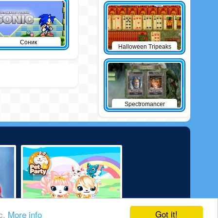
Соник
Halloween Tripeaks
Spectromancer
Got it!
ic.
More info