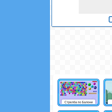
Стрелба по Балони