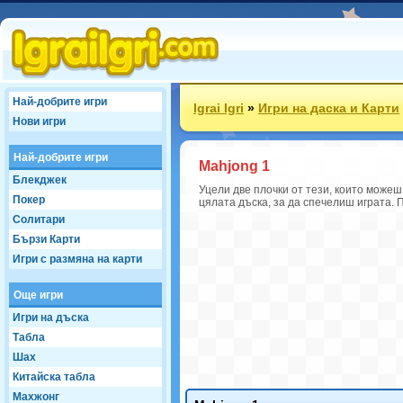
Най-добрите игри
Igrai Igri
»
Игри на даска и Карти
Нови игри
Най-добрите игри
Mahjong 1
Блекджек
Уцели две плочки от тези, които можеш
Покер
цялата дъска, за да спечелиш играта. 
Солитари
Бързи Карти
Игри с размяна на карти
Още игри
Игри на дъска
Табла
Шах
Китайска табла
Махжонг