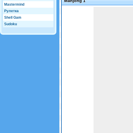
Mahjong 1
Mastermind
Game not loaded yet.
Рулетка
Shell Gam
Sudoku