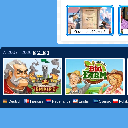
Governor of Poker 2
© 2007 - 2026
Igrai Igri
Deutsch
Français
Nederlands
English
Svensk
Polsk