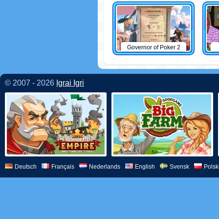
Governor of Poker 2
© 2007 - 2026
Igrai Igri
Deutsch
Français
Nederlands
English
Svensk
Polsk