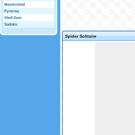
Mastermind
Рулетка
Shell Gam
Sudoku
Spider Solitaire
Game not loaded yet.