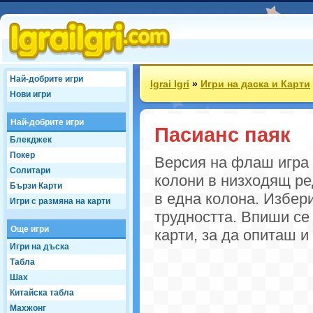
Най-добрите игри
Igrai Igri
»
Игри на даска и Карти
Нови игри
Най-добрите игри
Пасианс паяк
Блекджек
Покер
Версия на флаш игра 
Солитари
колони в низходящ ред
Бързи Карти
в една колона. Избер
Игри с размяна на карти
трудността. Впиши се
Още игри
карти, за да опиташ 
Игри на дъска
Табла
Шах
Китайска табла
Махжонг