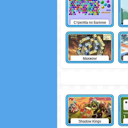
Стрелба по Балони
Махжонг
Shadow Kings