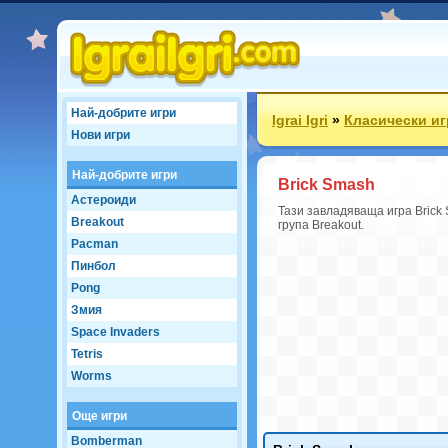
Най-добрите игри
Igrai Igri
»
Класически иг
Нови игри
Най-добрите игри
Brick Smash
Астероиди
Тази завладяваща игра Brick 
Breakout
група Breakout.
Pacman
Пинбол
Pong
Змия
Space Invaders
Tetris
Worms
Още игри
Bomberman