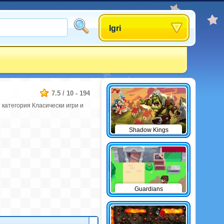
Igri
7.5
/
10
-
194
 категория Класически игри и
Shadow Kings
Guardians