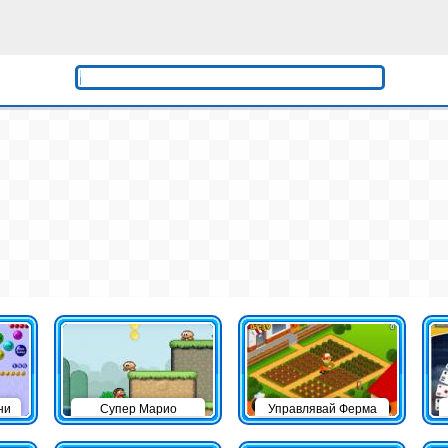
ни
Супер Марио
Управлявай Ферма