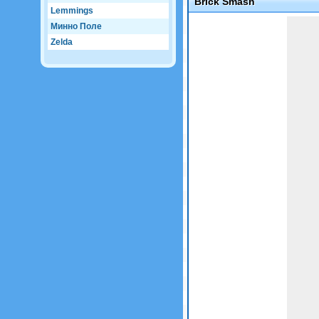
Brick Smash
Lemmings
Game not loaded yet.
Минно Поле
Zelda