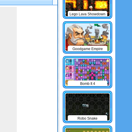
Lego Lava Showdown
Goodgame Empire
Bomb It 4
Robo Snake