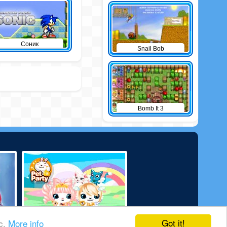
Соник
Snail Bob
Bomb It 3
Got it!
ic.
More info