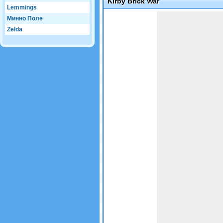
Kirby Brick War
Lemmings
Game not loaded yet.
Минно Поле
Zelda