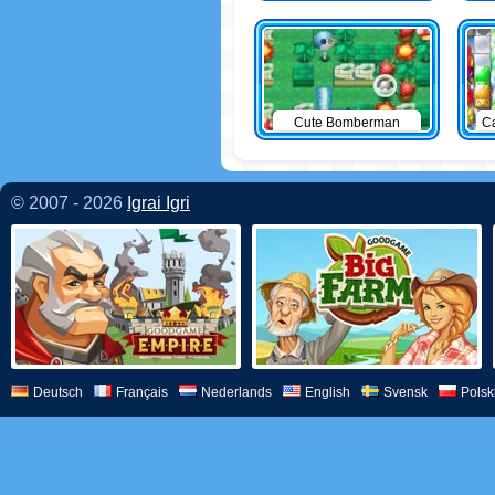
Cute Bomberman
C
© 2007 - 2026
Igrai Igri
Deutsch
Français
Nederlands
English
Svensk
Polsk