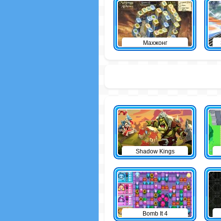
Махжонг
Shadow Kings
Bomb It 4