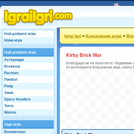
Най-добрите игри
Igrai Igri
»
Класически игри
»
Bre
Нови игри
Най-добрите игри
Kirby Brick War
Астероиди
Благодаря,че ни посетихте. Надяваме с
Breakout
от категорията Класически игри, които 
Pacman
Пинбол
Pong
Змия
Space Invaders
Tetris
Worms
Още игри
Bomberman