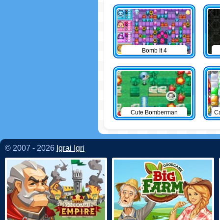
Bomb It 4
Cute Bomberman
C
© 2007 - 2026
Igrai Igri