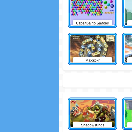
Стрелба по Балони
Махжонг
Shadow Kings