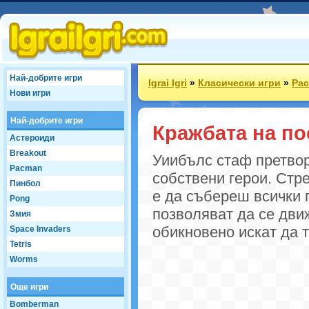
Най-добрите игри
Igrai Igri
»
Класически игри
»
Pa
Нови игри
Най-добрите игри
Кражбата на по
Астероиди
Breakout
Уиибълс стаф претвор
Pacman
собствени герои. Стр
Пинбол
е да събереш всички 
Pong
позволяват да се дви
Змия
обикновено искат да т
Space Invaders
Tetris
Worms
Още игри
Bomberman