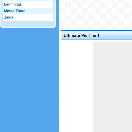
Lemmings
Минно Поле
Zelda
Ultimate Pie Theft
Game not loaded yet.