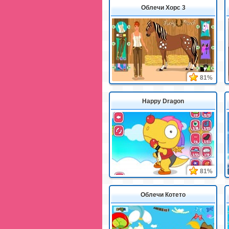
Облечи Хорс 3
81%
Happy Dragon
81%
Облечи Котето