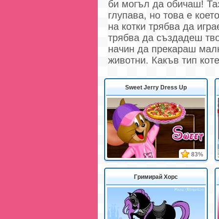
би могъл да обичаш! Та
глупава, но това е коет
на котки трябва да игр
трябва да създадеш тво
начин да прекараш малк
животни. Какъв тип ко
Sweet Jerry Dress Up
83%
Гримирай Хорс