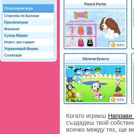
Pooch Parlor
Популярни игри
Стрелба по Балони
Преобличане
Махжонг
Супер Марио
Игри с ресторант
84%
Управлявай Ферма
Солитари
Облечи Кучето
83%
Когато играеш
Направи
създадеш твой собстве
всичко между тях, ще м