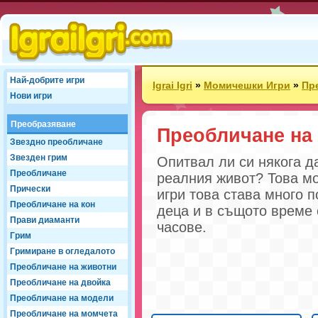
Най-добрите игри
Igrai Igri
»
Момичешки Игри
»
Пр
Нови игри
Преобразяване
Преобличане на
Звездно преобличане
Звезден грим
Опитвал ли си някога д
Преобличане
реалния живот? Това мо
Прически
игри това става много п
Преобличане на кон
деца и в същото време 
Прави диаманти
часове.
Грим
Гримиране в огледалото
Преобличане на животни
Преобличане на двойка
Преобличане на модели
Преобличане на момчета