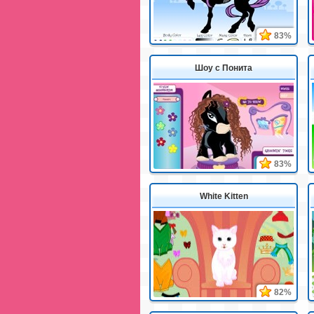
83%
Шоу с Понита
83%
White Kitten
82%