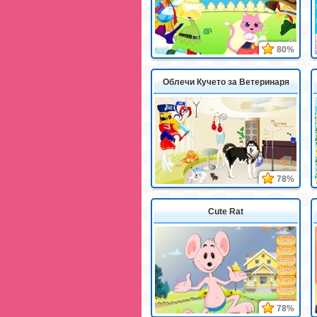
80%
Облечи Кучето за Ветеринаря
78%
Cute Rat
78%