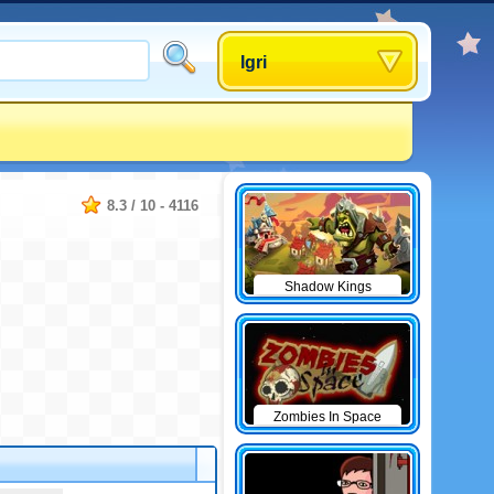
Igri
8.3
/
10
-
4116
Shadow Kings
Zombies In Space