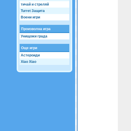
Game not loaded yet.
тичай и стреляй
Turret Защита
Воени игри
Произволна игра
Унищожи града
Още игри
Астероиди
Xiao Xiao