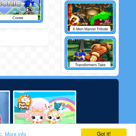
Соник
X-Men Marvel Tribute
Transformers Take
Down
Got it!
ic.
More info