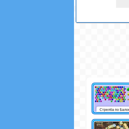
Стрелба по Бало