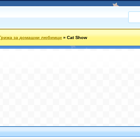
Грижа за домашни любимци
»
Cat Show