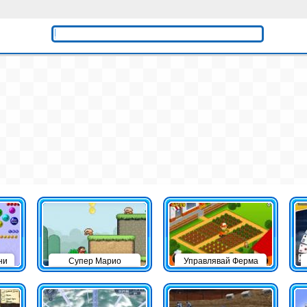
ни
Супер Марио
Управлявай Ферма