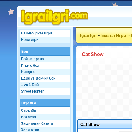
Най-добрите игри
Igrai Igri
»
Екшън Игри
»
Нови игри
Бой
Cat Show
Бой на арена
Игри с бох
Нинджа
Един vs Всички бой
1 vs 1 Бой
Street Fighter
Стрелба
Стрелба
Boxhead
Защитавай базата
Cat Show
Хели Атак