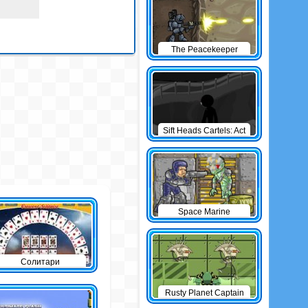
The Peacekeeper
Sift Heads Cartels: Act
1
Space Marine
Солитари
Rusty Planet Captain
Zorro