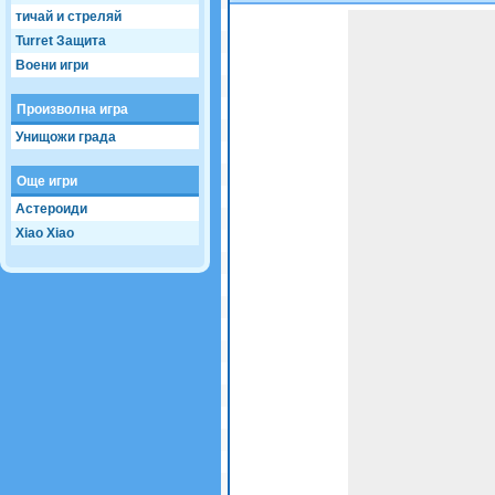
тичай и стреляй
Game not loaded yet.
Turret Защита
Воени игри
Произволна игра
Унищожи града
Още игри
Астероиди
Xiao Xiao