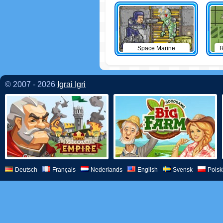
Space Marine
R
© 2007 - 2026
Igrai Igri
Deutsch
Français
Nederlands
English
Svensk
Polsk