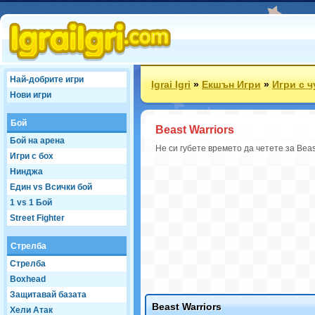
Най-добрите игри
Igrai Igri
»
Екшън Игри
»
Игри с 
Нови игри
Бой
Beast Warriors
Бой на арена
Не си губете времето да четете за Beast
Игри с бох
Нинджа
Един vs Всички бой
1 vs 1 Бой
Street Fighter
Стрелба
Стрелба
Boxhead
Защитавай базата
Beast Warriors
Хели Атак