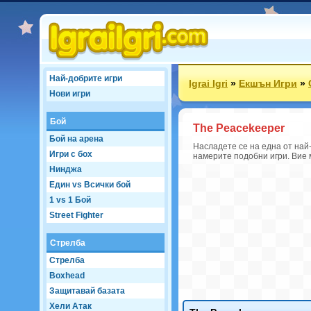
Най-добрите игри
Igrai Igri
»
Екшън Игри
»
Нови игри
Бой
The Peacekeeper
Бой на арена
Насладете се на една от най-
Игри с бох
намерите подобни игри. Вие 
Нинджа
Един vs Всички бой
1 vs 1 Бой
Street Fighter
Стрелба
Стрелба
Boxhead
Защитавай базата
Хели Атак