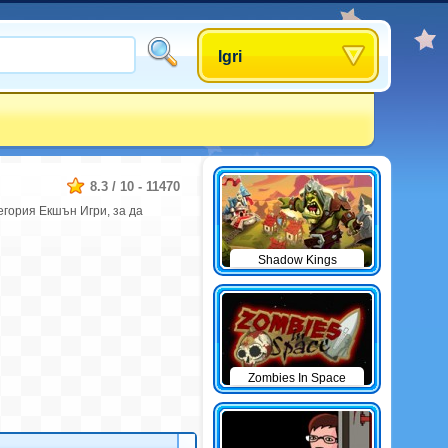
Igri
8.3
/
10
-
11470
егория Екшън Игри, за да
Shadow Kings
Zombies In Space