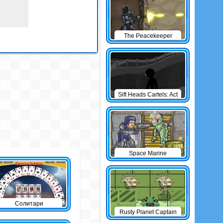
The Peacekeeper
Sift Heads Cartels: Act
1
Space Marine
Солитари
Rusty Planet Captain
Zorro