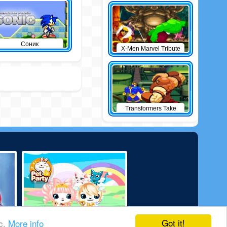
Соник
X-Men Marvel Tribute
Transformers Take
Down
Got it!
ic.
More info