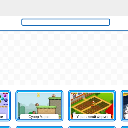
ни
Супер Марио
Управлявай Ферма