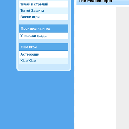
The Peacekeeper
тичай и стреляй
Game not loaded yet.
Turret Защита
Воени игри
Произволна игра
Унищожи града
Още игри
Астероиди
Xiao Xiao