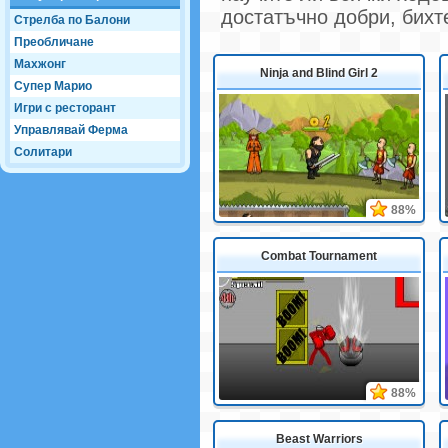
достатъчно добри, бихт
Стрелба по Балони
Преобличане
Махжонг
Ninja and Blind Girl 2
Супер Марио
Игри с ресторант
Управлявай Ферма
Солитари
88%
Combat Tournament
88%
Beast Warriors