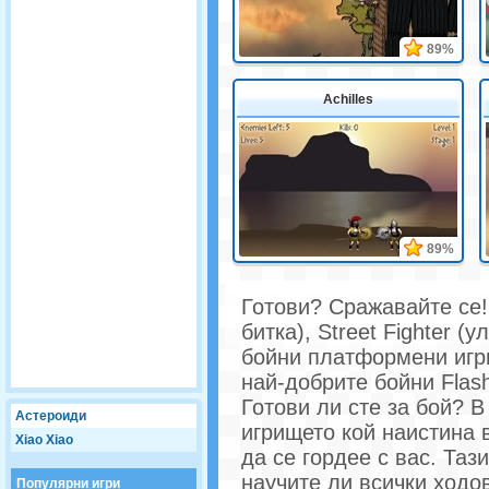
89%
Achilles
89%
Готови? Сражавайте се!
битка), Street Fighter (
бойни платформени игри
най-добрите бойни Flash
Готови ли сте за бой? 
Астероиди
игрището кой наистина 
Xiao Xiao
да се гордее с вас. Таз
научите ли всички ходо
Популярни игри