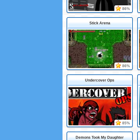
86%
Stick Arena
86%
Undercover Ops
85%
Demons Took My Daughter