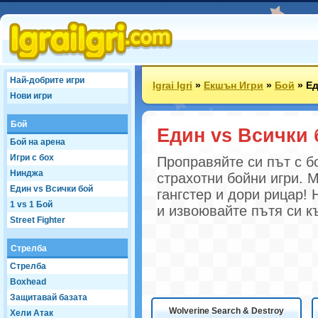
Най-добрите игри
Igrai Igri
»
Екшън Игри
»
Бой
»
Ед
Нови игри
Бой
Един vs Всички 
Бой на арена
Игри с бох
Проправяйте си път с б
Нинджа
страхотни бойни игри. 
Един vs Всички бой
гангстер и дори рицар!
1 vs 1 Бой
и извоювайте пътя си к
Street Fighter
Стрелба
Стрелба
Boxhead
Защитавай базата
Wolverine Search & Destroy
Хели Атак