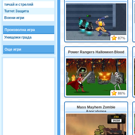
тичай и стреляй
Turret Защита
Воени игри
Произволна игра
Унищожи града
87%
Още игри
Power Rangers Halloween Blood
86%
Mass Mayhem Zombie
Apocalypse