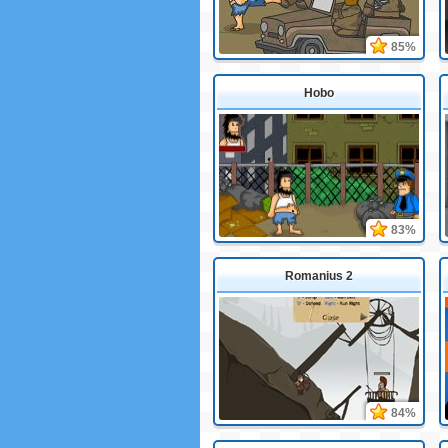
85%
Hobo
83%
Romanius 2
84%