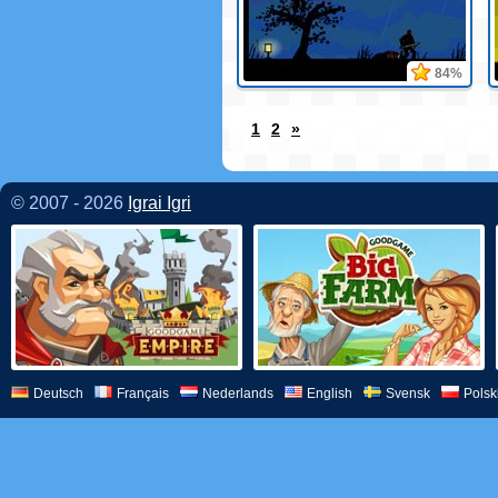
84%
1
2
»
© 2007 - 2026
Igrai Igri
Deutsch
Français
Nederlands
English
Svensk
Polsk