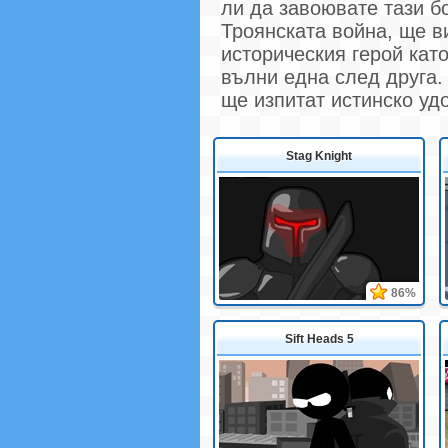
ли да завоювате тази б
Троянската война, ще в
историческия герой кат
вълни една след друга.
ще изпитат истинско удо
Stag Knight
86%
Sift Heads 5