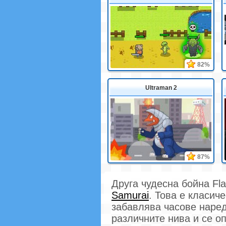
82%
Ultraman 2
87%
Друга чудесна бойна Fla
Samurai
. Това е класич
забавлява часове наред
различните нива и се о