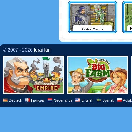
Space Marine
R
© 2007 - 2026
Igrai Igri
Deutsch
Français
Nederlands
English
Svensk
Polsk