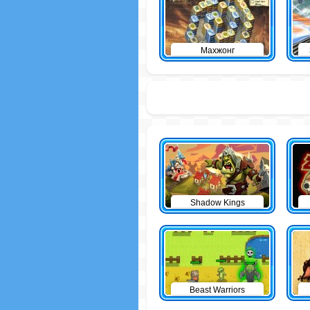
Махжонг
Shadow Kings
Beast Warriors