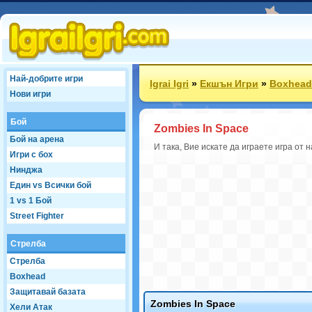
Най-добрите игри
Igrai Igri
»
Екшън Игри
»
Boxhead
Нови игри
Бой
Zombies In Space
Бой на арена
И така, Вие искате да играете игра от
Игри с бох
Нинджа
Един vs Всички бой
1 vs 1 Бой
Street Fighter
Стрелба
Стрелба
Boxhead
Защитавай базата
Zombies In Space
Хели Атак