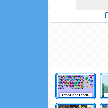
Стрелба по Балони