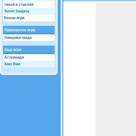
тичай и стреляй
Game not loaded yet.
Turret Защита
Воени игри
Произволна игра
Унищожи града
Още игри
Астероиди
Xiao Xiao