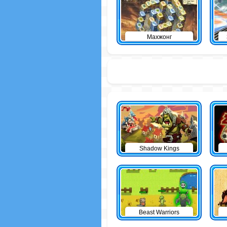
Махжонг
Shadow Kings
Beast Warriors