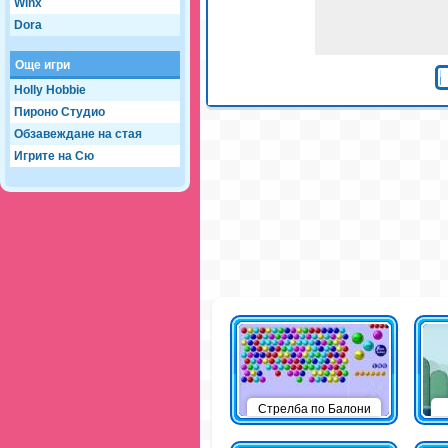
Winx
Dora
Още игри
Holly Hobbie
Пироно Студио
Обзавеждане на стая
Игрите на Сю
Стрелба по Балони