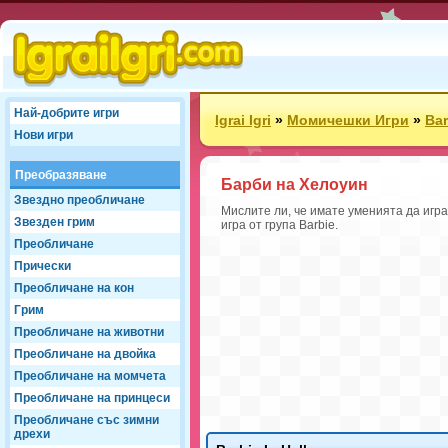
Най-добрите игри
Igrai Igri
»
Момичешки Игри
»
Bar
Нови игри
Преобразяване
Барби на Хелоуин
Звездно преобличане
Мислите ли, че имате уменията да игр
Звезден грим
игра от група Barbie.
Преобличане
Прически
Преобличане на кон
Грим
Преобличане на животни
Преобличане на двойка
Преобличане на момчета
Преобличане на принцеси
Преобличане със зимни
дрехи