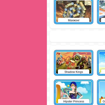
Махжонг
Shadow Kings
Hipster Princess
G