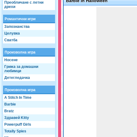
Barbie In Halloween
Преобличане с летни
дрехи
Game not loaded yet.
Романтични игри
Запознанства
Целувка
Сватба
Произволна игра
Носене
Грижа за домашни
любимци
Детегледачка
Произволна игра
A Stitch In Time
Barbie
Bratz
Здравей Kitty
Powerpuff Girls
Totally Spies