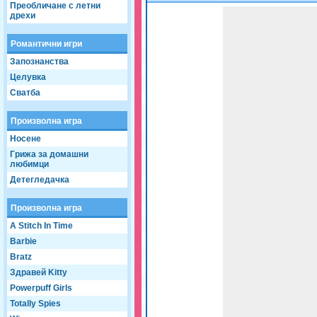
Преобличане с летни
Game not loaded yet.
дрехи
Романтични игри
Запознанства
Целувка
Сватба
Произволна игра
Носене
Грижа за домашни
любимци
Детегледачка
Произволна игра
A Stitch In Time
Barbie
Bratz
Здравей Kitty
Powerpuff Girls
Totally Spies