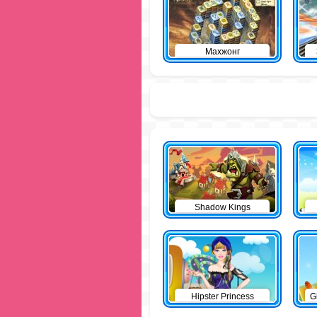
Махжонг
Shadow Kings
Hipster Princess
G