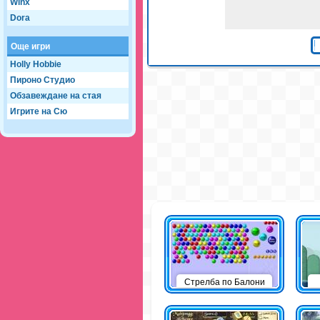
Winx
Dora
Още игри
Holly Hobbie
Пироно Студио
Обзавеждане на стая
Игрите на Сю
Стрелба по Балони