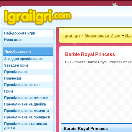
Най-добрите игри
Igrai Igri
»
Момичешки Игри
»
Bar
Нови игри
Преобразяване
Barbie Royal Princess
Звездно преобличане
Вие играете Barbie Royal Princess от к
Звезден грим
Преобличане
Прически
Преобличане на кон
Грим
Преобличане на животни
Преобличане на двойка
Преобличане на момчета
Преобличане на принцеси
Преобличане със зимни
дрехи
Barbie Royal Princess